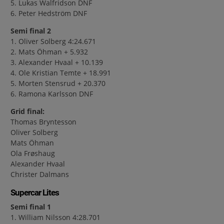
5. Lukas Walfridson DNF
6. Peter Hedström DNF
Semi final 2
1. Oliver Solberg 4:24.671
2. Mats Öhman + 5.932
3. Alexander Hvaal + 10.139
4. Ole Kristian Temte + 18.991
5. Morten Stensrud + 20.370
6. Ramona Karlsson DNF
Grid final:
Thomas Bryntesson
Oliver Solberg
Mats Öhman
Ola Frøshaug
Alexander Hvaal
Christer Dalmans
Supercar Lites
Semi final 1
1. William Nilsson 4:28.701