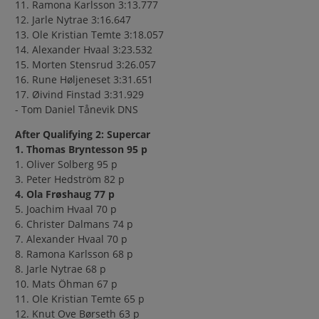
11. Ramona Karlsson 3:13.777
12. Jarle Nytrae 3:16.647
13. Ole Kristian Temte 3:18.057
14. Alexander Hvaal 3:23.532
15. Morten Stensrud 3:26.057
16. Rune Høljeneset 3:31.651
17. Øivind Finstad 3:31.929
- Tom Daniel Tånevik DNS
After Qualifying 2: Supercar
1. Thomas Bryntesson 95 p
1. Oliver Solberg 95 p
3. Peter Hedström 82 p
4. Ola Frøshaug 77 p
5. Joachim Hvaal 70 p
6. Christer Dalmans 74 p
7. Alexander Hvaal 70 p
8. Ramona Karlsson 68 p
8. Jarle Nytrae 68 p
10. Mats Öhman 67 p
11. Ole Kristian Temte 65 p
12. Knut Ove Børseth 63 p