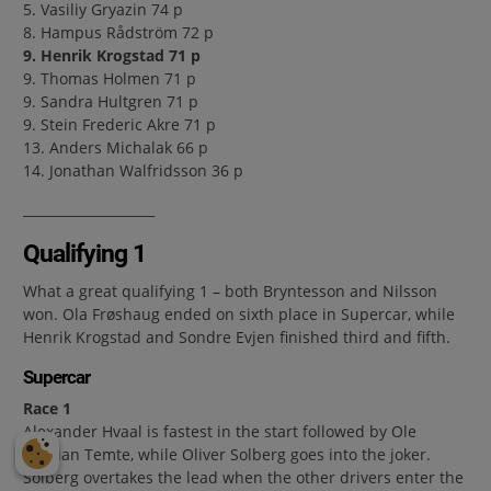
5. Vasiliy Gryazin 74 p
8. Hampus Rådström 72 p
9. Henrik Krogstad 71 p
9. Thomas Holmen 71 p
9. Sandra Hultgren 71 p
9. Stein Frederic Akre 71 p
13. Anders Michalak 66 p
14. Jonathan Walfridsson 36 p
____________________
Qualifying 1
What a great qualifying 1 – both Bryntesson and Nilsson
won. Ola Frøshaug ended on sixth place in Supercar, while
Henrik Krogstad and Sondre Evjen finished third and fifth.
Supercar
Race 1
Alexander Hvaal is fastest in the start followed by Ole
Kristian Temte, while Oliver Solberg goes into the joker.
Solberg overtakes the lead when the other drivers enter the