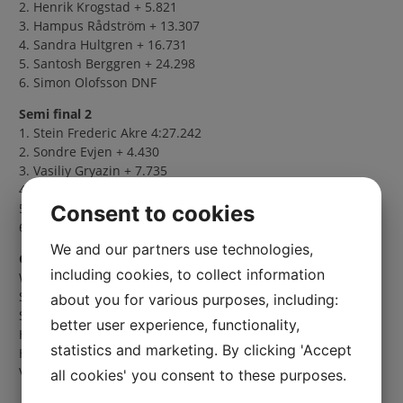
2. Henrik Krogstad + 5.821
3. Hampus Rådström + 13.307
4. Sandra Hultgren + 16.731
5. Santosh Berggren + 24.298
6. Simon Olofsson DNF
Semi final 2
1. Stein Frederic Akre 4:27.242
2. Sondre Evjen + 4.430
3. Vasiliy Gryazin + 7.735
4. Viktor Johansson + 10.681
5. Glenn Haug + 12.472
Consent to cookies
6. Thomas Holmen DNF
We and our partners use technologies,
Grid final:
including cookies, to collect information
William Nilsson
Stein Frederic Akre
about you for various purposes, including:
Sondre Evjen
better user experience, functionality,
Henrik Krogstad
statistics and marketing. By clicking 'Accept
Hampus Rådström
Vasiliy Gryazin
all cookies' you consent to these purposes.