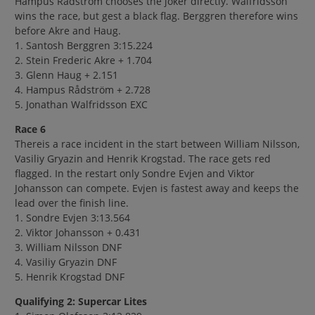
Hampus Rådström chooses the joker directly. Walfridsson
wins the race, but gest a black flag. Berggren therefore wins
before Akre and Haug.
1. Santosh Berggren 3:15.224
2. Stein Frederic Akre + 1.704
3. Glenn Haug + 2.151
4. Hampus Rådström + 2.728
5. Jonathan Walfridsson EXC
Race 6
Thereis a race incident in the start between William Nilsson,
Vasiliy Gryazin and Henrik Krogstad. The race gets red
flagged. In the restart only Sondre Evjen and Viktor
Johansson can compete. Evjen is fastest away and keeps the
lead over the finish line.
1. Sondre Evjen 3:13.564
2. Viktor Johansson + 0.431
3. William Nilsson DNF
4. Vasiliy Gryazin DNF
5. Henrik Krogstad DNF
Qualifying 2: Supercar Lites