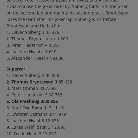
Hvaal choose the joker directly. Solberg folds into the joker
on the second lap and maintains second place. Bryntesson
loses the lead after his joker lap. Solberg wins before
Bryntesson and Hedström.
1. Oliver Solberg 3:03.926
2. Thomas Bryntesson + 1.206
3. Peter Hedström + 4.857
4. Joachim Hvaal + 8.610
5. Alexander Hvaal + 19.606
Supercar
1. Oliver Solberg 3:03.926
2. Thomas Bryntesson 3:05.132
3. Mats Öhman 3:07.282
4. Peter Hedström 3:08.783
5. Ola Frøshaug 3:09.825
6. Knut Ove Børseth 3:11.161
7. Christer Dalmans 3:11.979
8. Joachim Hvaal 3:12.536
9. Lukas Walfridson 3:12.699
10. Frode Holte 3:13.277