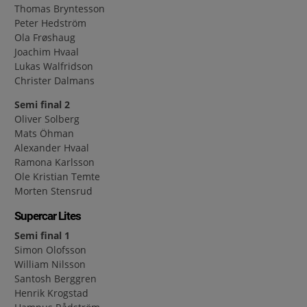
Thomas Bryntesson
Peter Hedström
Ola Frøshaug
Joachim Hvaal
Lukas Walfridson
Christer Dalmans
Semi final 2
Oliver Solberg
Mats Öhman
Alexander Hvaal
Ramona Karlsson
Ole Kristian Temte
Morten Stensrud
Supercar Lites
Semi final 1
Simon Olofsson
William Nilsson
Santosh Berggren
Henrik Krogstad