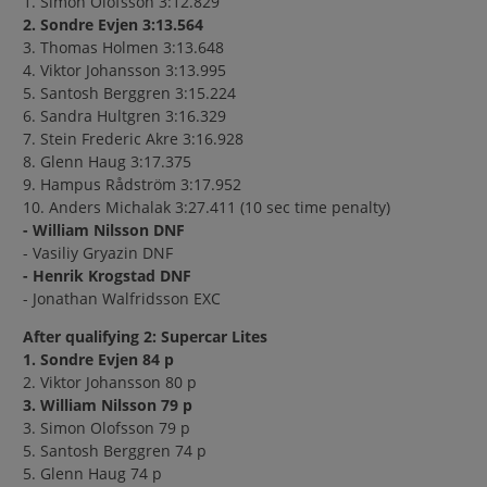
1. Simon Olofsson 3:12.829
2. Sondre Evjen 3:13.564
3. Thomas Holmen 3:13.648
4. Viktor Johansson 3:13.995
5. Santosh Berggren 3:15.224
6. Sandra Hultgren 3:16.329
7. Stein Frederic Akre 3:16.928
8. Glenn Haug 3:17.375
9. Hampus Rådström 3:17.952
10. Anders Michalak 3:27.411 (10 sec time penalty)
- William Nilsson DNF
- Vasiliy Gryazin DNF
- Henrik Krogstad DNF
- Jonathan Walfridsson EXC
After qualifying 2: Supercar Lites
1. Sondre Evjen 84 p
2. Viktor Johansson 80 p
3. William Nilsson 79 p
3. Simon Olofsson 79 p
5. Santosh Berggren 74 p
5. Glenn Haug 74 p