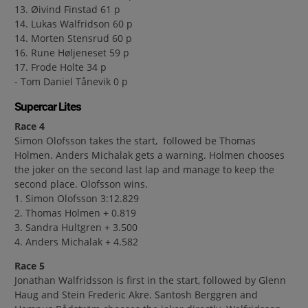
13. Øivind Finstad 61 p
14. Lukas Walfridson 60 p
14. Morten Stensrud 60 p
16. Rune Høljeneset 59 p
17. Frode Holte 34 p
- Tom Daniel Tånevik 0 p
Supercar Lites
Race 4
Simon Olofsson takes the start, followed be Thomas
Holmen. Anders Michalak gets a warning. Holmen chooses
the joker on the second last lap and manage to keep the
second place. Olofsson wins.
1. Simon Olofsson 3:12.829
2. Thomas Holmen + 0.819
3. Sandra Hultgren + 3.500
4. Anders Michalak + 4.582
Race 5
Jonathan Walfridsson is first in the start, followed by Glenn
Haug and Stein Frederic Akre. Santosh Berggren and