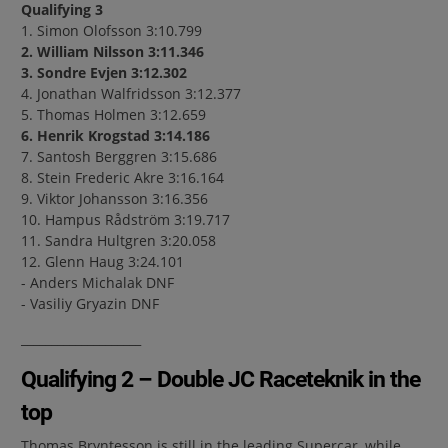
Qualifying 3
1. Simon Olofsson 3:10.799
2. William Nilsson 3:11.346
3. Sondre Evjen 3:12.302
4. Jonathan Walfridsson 3:12.377
5. Thomas Holmen 3:12.659
6. Henrik Krogstad 3:14.186
7. Santosh Berggren 3:15.686
8. Stein Frederic Akre 3:16.164
9. Viktor Johansson 3:16.356
10. Hampus Rådström 3:19.717
11. Sandra Hultgren 3:20.058
12. Glenn Haug 3:24.101
- Anders Michalak DNF
- Vasiliy Gryazin DNF
____________________
Qualifying 2 – Double JC Raceteknik in the
top
Thomas Bryntesson is still in the leading Supercar, while