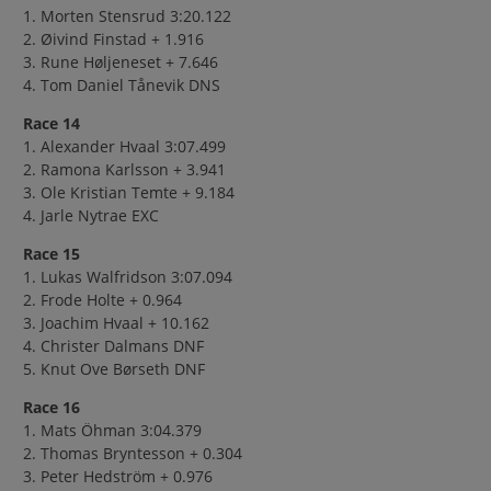
1. Morten Stensrud 3:20.122
2. Øivind Finstad + 1.916
3. Rune Høljeneset + 7.646
4. Tom Daniel Tånevik DNS
Race 14
1. Alexander Hvaal 3:07.499
2. Ramona Karlsson + 3.941
3. Ole Kristian Temte + 9.184
4. Jarle Nytrae EXC
Race 15
1. Lukas Walfridson 3:07.094
2. Frode Holte + 0.964
3. Joachim Hvaal + 10.162
4. Christer Dalmans DNF
5. Knut Ove Børseth DNF
Race 16
1. Mats Öhman 3:04.379
2. Thomas Bryntesson + 0.304
3. Peter Hedström + 0.976