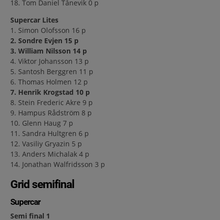
18. Tom Daniel Tånevik 0 p
Supercar Lites
1. Simon Olofsson 16 p
2. Sondre Evjen 15 p
3. William Nilsson 14 p
4. Viktor Johansson 13 p
5. Santosh Berggren 11 p
6. Thomas Holmen 12 p
7. Henrik Krogstad 10 p
8. Stein Frederic Akre 9 p
9. Hampus Rådström 8 p
10. Glenn Haug 7 p
11. Sandra Hultgren 6 p
12. Vasiliy Gryazin 5 p
13. Anders Michalak 4 p
14. Jonathan Walfridsson 3 p
Grid semifinal
Supercar
Semi final 1