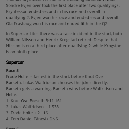
Sondre Evjen over took the first place after two qualifyings.
Bryntesson ended second in his race and overall in
qualifying 2. Evjen won his race and ended second overall.
Ola Frøshaug won his race and ended fifth in the Q2.
In Supercar Lites there was a race incident in the start, both
William Nilsson and Henrik Krogstad retired. Despite that
Nilsson is on a third place after qualifying 2, while Krogstad
is on ninth place.
Supercar
Race 5
Frode Holte is fastest in the start, before Knut Ove
Børseth. Lukas Walfridson chooses the joker directly.
Børseth gets a warning. Børseth wins before Walfridson and
Holte.
1. Knut Ove Børseth 3:11.161
2. Lukas Walfridson + 1.538
3. Frode Holte + 2.116
4. Tom Daniel Tånevik DNS
Race 6