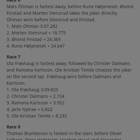
Mats Öhman is fastest away, before Rune Høljeneset. Øivind
Finstad and Morten Stensrud takes the joker directly.
Öhman wins before Stensrud and Finstad.
1. Mats Öhman 3:07.282
2. Morten Stensrud + 18.775
3.
Øivind Finstad + 24.369
4. Rune Høljeneset + 24.647
Race 7
Ola Frøshaug is fastest away, followed by Christer Dalmans
and Ramona Karlsson. Ole Kristian Temte chooses the joker
on the second lap. Frøshaug wins before Dalmans and
Karlsson.
1. Ola Frøshaug 3:09.825
2. Christer Dalmans + 2.154
3. Ramona Karlsson + 3.952
4. Jarle Nytrae + 6.822
5. Ole Kristian Temte + 8.232
Race 8
Thomas Bryntesson is fastest in the start, before Oliver
Solberg. Peter Hedström, Joachim Hvaal and Alexander