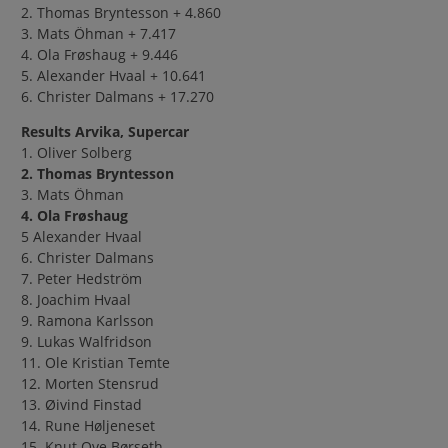
2. Thomas Bryntesson + 4.860
3. Mats Öhman + 7.417
4. Ola Frøshaug + 9.446
5. Alexander Hvaal + 10.641
6. Christer Dalmans + 17.270
Results Arvika, Supercar
1. Oliver Solberg
2. Thomas Bryntesson
3. Mats Öhman
4. Ola Frøshaug
5 Alexander Hvaal
6. Christer Dalmans
7. Peter Hedström
8. Joachim Hvaal
9. Ramona Karlsson
9. Lukas Walfridson
11. Ole Kristian Temte
12. Morten Stensrud
13. Øivind Finstad
14. Rune Høljeneset
15. Knut Ove Børseth