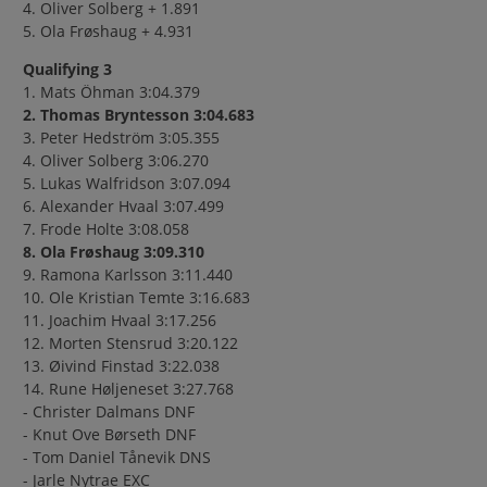
4.
Oliver Solberg + 1.891
5. Ola Frøshaug + 4.931
Qualifying 3
1. Mats Öhman 3:04.379
2. Thomas Bryntesson 3:04.683
3. Peter Hedström 3:05.355
4. Oliver Solberg 3:06.270
5. Lukas Walfridson 3:07.094
6. Alexander Hvaal 3:07.499
7. Frode Holte 3:08.058
8. Ola Frøshaug 3:09.310
9. Ramona Karlsson 3:11.440
10. Ole Kristian Temte 3:16.683
11. Joachim Hvaal 3:17.256
12. Morten Stensrud 3:20.122
13. Øivind Finstad 3:22.038
14. Rune Høljeneset 3:27.768
- Christer Dalmans DNF
- Knut Ove Børseth DNF
- Tom Daniel Tånevik DNS
- Jarle Nytrae EXC