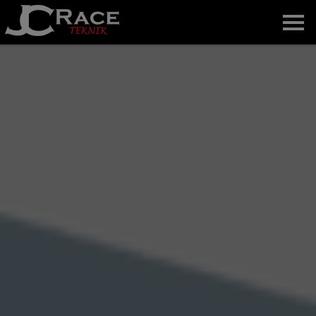
Home
About us
News
Gallery
The team
Contact
Svenska