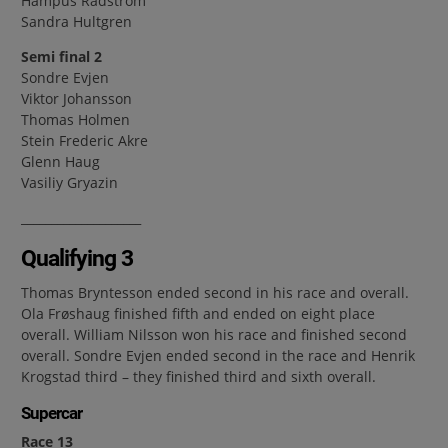
Hampus Rådström
Sandra Hultgren
Semi final 2
Sondre Evjen
Viktor Johansson
Thomas Holmen
Stein Frederic Akre
Glenn Haug
Vasiliy Gryazin
____________________
Qualifying 3
Thomas Bryntesson ended second in his race and overall.
Ola Frøshaug finished fifth and ended on eight place
overall. William Nilsson won his race and finished second
overall. Sondre Evjen ended second in the race and Henrik
Krogstad third – they finished third and sixth overall.
Supercar
Race 13