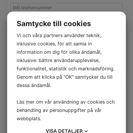
Samtycke till cookies
Vi och våra partners använder teknik,
inklusive cookies, för att samla in
information om dig för olika ändamål,
inklusive: bättre användarupplevelse,
Skicka
funktionalitet, statistik och marknadsföring.
Genom att klicka på "OK" samtycker du till
dessa ändamål.
JC Raceteknik
Läs mer om vår användning av cookies och
behandling av personuppgifter på vår
Stenåsvägen 6
665 35 Kil
webbplats.
Sverige
Mobil: +46 70 399 59 20
VISA
DETALJER