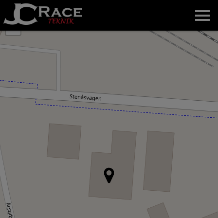
+
-
Hem
Om oss
Nyheter
Bilder
Teamet
Kontakt
English