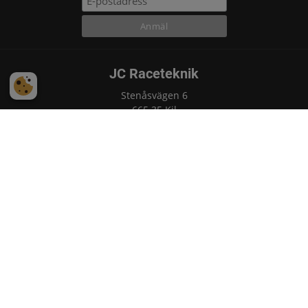
JC Raceteknik
Stenåsvägen 6
665 35 Kil
Sverige
Tel: +46 70 399 59 20
Teamchef
Joel Christoffersson
Mobil: +46 70 399 59 20
E-post: joel@jcraceteknik.com​
Pressansvarig och förarkontakt
Ellinor Aspeqvist
Mobil: +46 70 141 10 41